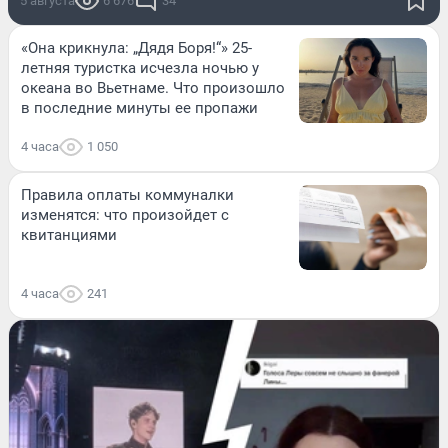
5 августа
6 676
34
«Она крикнула: „Дядя Боря!“» 25-
летняя туристка исчезла ночью у
океана во Вьетнаме. Что произошло
в последние минуты ее пропажи
4 часа
1 050
Правила оплаты коммуналки
изменятся: что произойдет с
квитанциями
4 часа
241