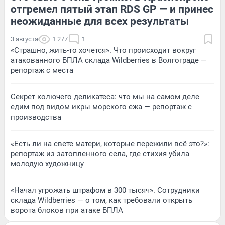
5
Обсудить
6
Обсудить
отгремел пятый этап RDS GP — и принес
неожиданные для всех результаты
3 августа
1 277
1
«Страшно, жить-то хочется». Что происходит вокруг
атакованного БПЛА склада Wildberries в Волгограде —
репортаж с места
Секрет колючего деликатеса: что мы на самом деле
едим под видом икры морского ежа — репортаж с
производства
«Есть ли на свете матери, которые пережили всё это?»:
репортаж из затопленного села, где стихия убила
молодую художницу
«Начал угрожать штрафом в 300 тысяч». Сотрудники
склада Wildberries — о том, как требовали открыть
ворота блоков при атаке БПЛА