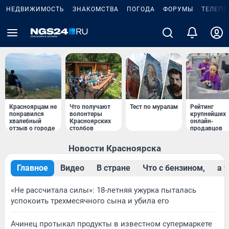
НЕДВИЖИМОСТЬ
ЗНАКОМСТВА
ПОГОДА
ФОРУМЫ
ТЕЛЕПР
Красноярцам не
Что получают
Тест по мурaлaм
Рейтинг
понравился
волонтеры
крупнейших
хвалебный
Красноярских
онлайн-
отзыв о городе
столбов
продавцов
Новости Красноярска
Главное
Видео
В стране
Что с бензином,
a 
«Не рассчитала силы»: 18-летняя ужурка пыталась
успокоить трехмесячного сына и убила его
Ачинец протыкал продукты в известном супермаркете