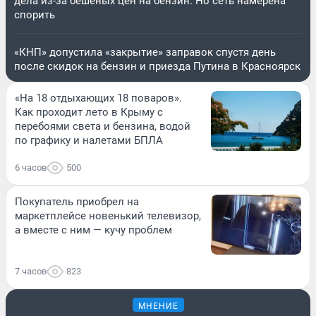
дела из-за бешеных цен на бензин. Но сеть намерена
спорить
«КНП» допустила «закрытие» заправок спустя день
после скидок на бензин и приезда Путина в Красноярск
«На 18 отдыхающих 18 поваров».
Как проходит лето в Крыму с
перебоями света и бензина, водой
по графику и налетами БПЛА
6 часов
500
Покупатель приобрел на
маркетплейсе новенький телевизор,
а вместе с ним — кучу проблем
7 часов
823
МНЕНИЕ