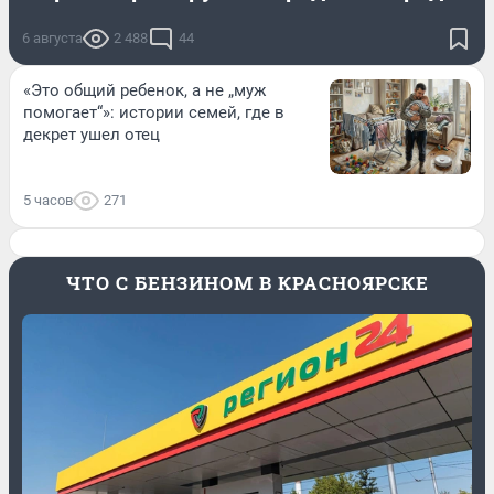
6 августа
2 488
44
«Это общий ребенок, а не „муж
помогает“»: истории семей, где в
декрет ушел отец
5 часов
271
ЧТО С БЕНЗИНОМ В КРАСНОЯРСКЕ