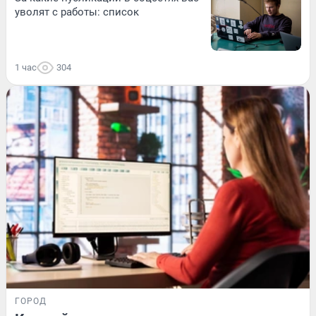
уволят с работы: список
1 час
304
ГОРОД