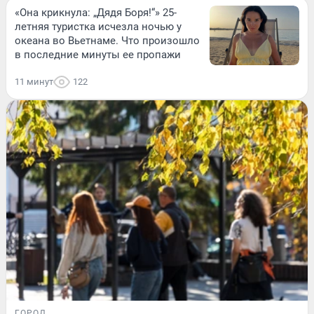
«Она крикнула: „Дядя Боря!“» 25-
летняя туристка исчезла ночью у
океана во Вьетнаме. Что произошло
в последние минуты ее пропажи
11 минут
122
ГОРОД