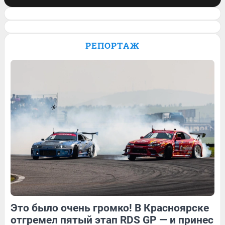
Проехал всю Америку, побывал в
Европе: как байкер путешествует по
РЕПОРТАЖ
миру на мотоцикле. Видео
3
Обсудить
6
Обсудить
16
Обсудить
Это было очень громко! В Красноярске
11
Обсудить
2
Обсудить
отгремел пятый этап RDS GP — и принес