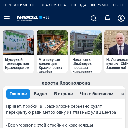
НЕДВИЖИМОСТЬ
ЗНАКОМСТВА
ПОГОДА
ФОРУМЫ
ТЕЛЕПР
Мусорный
Что получают
Новая сеть
На Логинова 
технопарк под
волонтеры
Шнайдеров
пускают СМИ
Крaсноярском
Красноярских
поредела
Законно ли?
столбов
наполовину
Новости Красноярска
Главное
Видео
В стране
Что с бензином,
a 
Привет, пробки. В Красноярске серьезно сузят
перекрытую ради метро одну из главных улиц центра
«Все угорают с этой стройки»: красноярцы