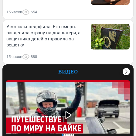
15 часов
654
У могилы педофила. Его смерть
разделила страну на два лагеря, а
защитника детей отправила за
решетку
15 часов
888
ВИДЕО