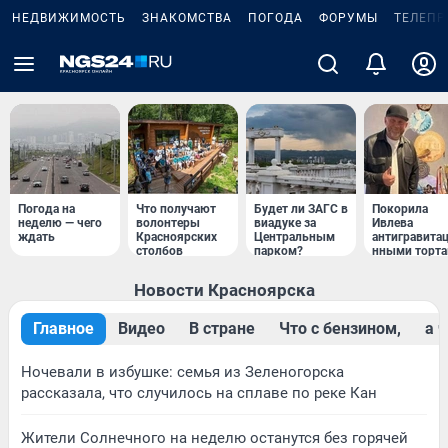
НЕДВИЖИМОСТЬ
ЗНАКОМСТВА
ПОГОДА
ФОРУМЫ
ТЕЛЕПР
Погода на
Что получают
Будет ли ЗАГС в
Покорила
неделю — чего
волонтеры
виадуке за
Ивлева
ждать
Красноярских
Центральным
антигравита
столбов
парком?
нными торт
Новости Красноярска
Главное
Видео
В стране
Что с бензином,
a 
Ночевали в избушке: семья из Зеленогорска
рассказала, что случилось на сплаве по реке Кан
Жители Солнечного на неделю останутся без горячей