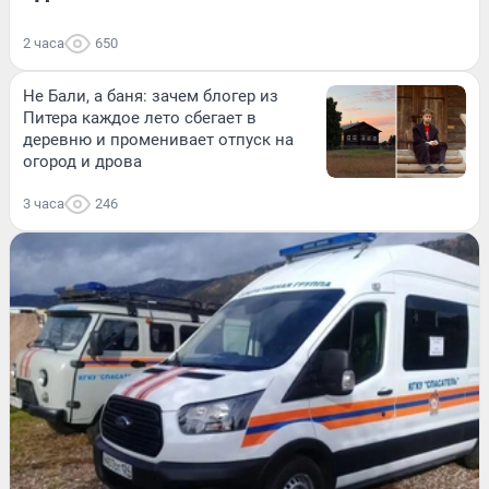
2 часа
650
Не Бали, а баня: зачем блогер из
Питера каждое лето сбегает в
деревню и променивает отпуск на
огород и дрова
3 часа
246