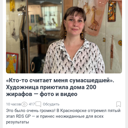
7
Обсудить
4
Обсудить
11
Обсудить
«Кто-то считает меня сумасшедшей».
6
1
12
Обсудить
Художница приютила дома 200
жирафов — фото и видео
10 часов
417
Обсудить
Это было очень громко! В Красноярске отгремел пятый
этап RDS GP — и принес неожиданные для всех
результаты