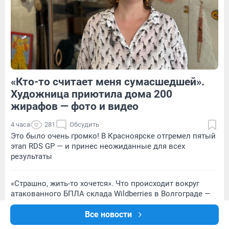
4
Обсудить
10
Обсудить
«Кто-то считает меня сумасшедшей».
4
1
11
Обсудить
Художница приютила дома 200
жирафов — фото и видео
4 часа
281
Обсудить
Это было очень громко! В Красноярске отгремел пятый
этап RDS GP — и принес неожиданные для всех
результаты
«Страшно, жить-то хочется». Что происходит вокруг
атакованного БПЛА склада Wildberries в Волгограде —
репортаж с места
Все новости