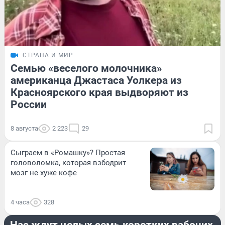
СТРАНА И МИР
Семью «веселого молочника»
американца Джастаса Уолкера из
Красноярского края выдворяют из
России
8 августа
2 223
29
Сыграем в «Ромашку»? Простая
головоломка, которая взбодрит
мозг не хуже кофе
4 часа
328
СТРАНА И МИР
Нас ждут целых семь коротких рабочих