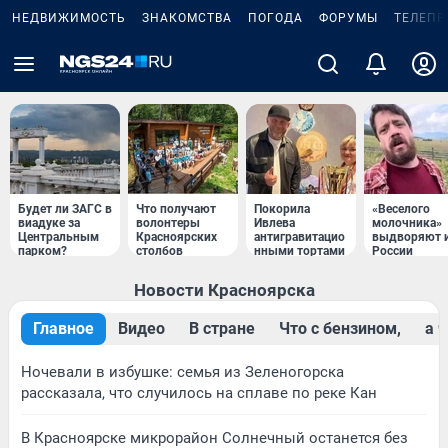
НЕДВИЖИМОСТЬ
ЗНАКОМСТВА
ПОГОДА
ФОРУМЫ
ТЕЛЕПР
Будет ли ЗАГС в
Что получают
Покорила
«Веселого
виадуке за
волонтеры
Ивлева
молочника»
Центральным
Красноярских
антигравитацио
выдворяют 
парком?
столбов
нными тортами
России
Новости Красноярска
Главное
Видео
В стране
Что с бензином,
a 
Ночевали в избушке: семья из Зеленогорска
рассказала, что случилось на сплаве по реке Кан
В Красноярске микрорайон Солнечный останется без