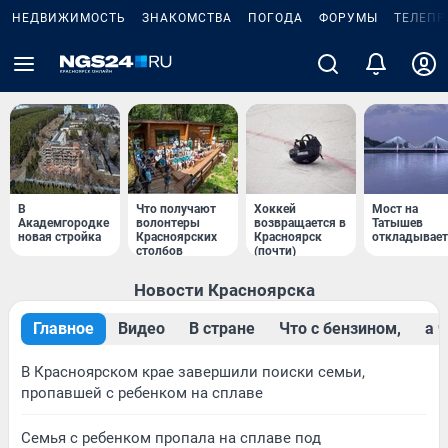
НЕДВИЖИМОСТЬ
ЗНАКОМСТВА
ПОГОДА
ФОРУМЫ
ТЕЛЕПР
В
Что получают
Хоккей
Мост на
Академгородке
волонтеры
возвращается в
Татышев
новая стройка
Красноярских
Красноярск
откладывает
столбов
(почти)
Новости Красноярска
Главное
Видео
В стране
Что с бензином,
a 
В Красноярском крае завершили поиски семьи,
пропавшей с ребенком на сплаве
Семья с ребенком пропала на сплаве под