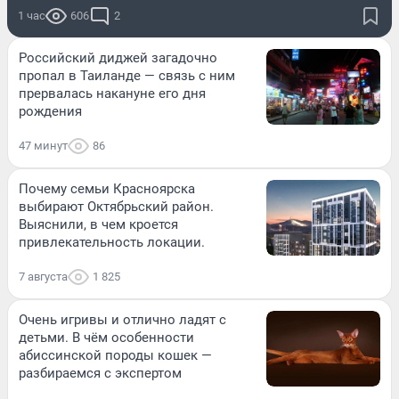
1 час
606
2
Российский диджей загадочно
пропал в Таиланде — связь с ним
прервалась накануне его дня
рождения
47 минут
86
Почему семьи Красноярска
выбирают Октябрьский район.
Выяснили, в чем кроется
привлекательность локации.
7 августа
1 825
Очень игривы и отлично ладят с
детьми. В чём особенности
абиссинской породы кошек —
разбираемся с экспертом