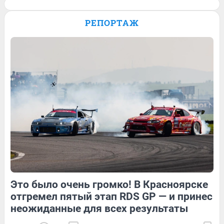
Завоевала три медали на
Паралимпиаде: история сильной духом
РЕПОРТАЖ
Анастасии Багиян — в видео
4
Обсудить
9
Обсудить
3
1
Это было очень громко! В Красноярске
8
Обсудить
Обсудить
отгремел пятый этап RDS GP — и принес
неожиданные для всех результаты